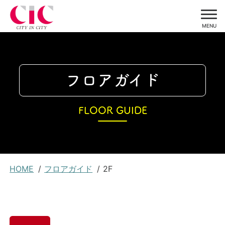
MENU
コ
ン
テ
フロアガイド
ン
ツ
FLOOR GUIDE
に
ス
キ
ッ
現
プ
HOME
フロアガイド
2F
在
位
置