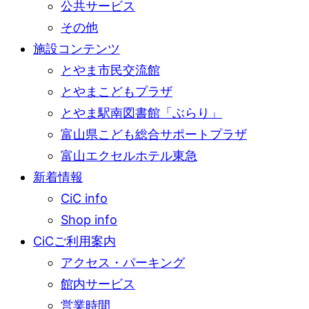
公共サービス
その他
施設コンテンツ
とやま市民交流館
とやまこどもプラザ
とやま駅南図書館「ぶらり」
富山県こども総合サポートプラザ
富山エクセルホテル東急
新着情報
CiC info
Shop info
CiCご利用案内
アクセス・パーキング
館内サービス
営業時間