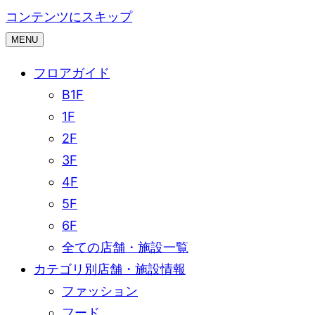
コンテンツにスキップ
MENU
フロアガイド
B1F
1F
2F
3F
4F
5F
6F
全ての店舗・施設一覧
カテゴリ別店舗・施設情報
ファッション
フード