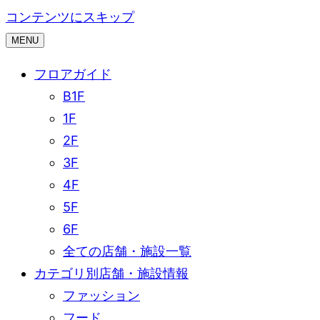
コンテンツにスキップ
MENU
フロアガイド
B1F
1F
2F
3F
4F
5F
6F
全ての店舗・施設一覧
カテゴリ別店舗・施設情報
ファッション
フード