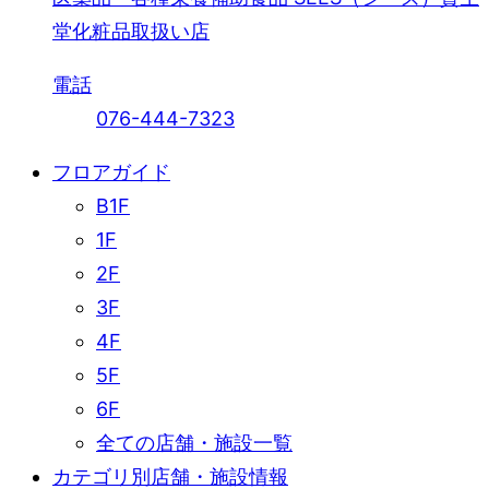
堂化粧品取扱い店
電話
076-444-7323
フロアガイド
B1F
1F
2F
3F
4F
5F
6F
全ての店舗・施設一覧
カテゴリ別店舗・施設情報