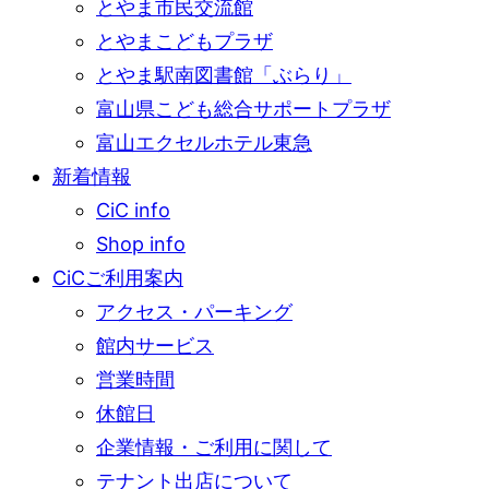
とやま市民交流館
とやまこどもプラザ
とやま駅南図書館「ぶらり」
富山県こども総合サポートプラザ
富山エクセルホテル東急
新着情報
CiC info
Shop info
CiCご利用案内
アクセス・パーキング
館内サービス
営業時間
休館日
企業情報・ご利用に関して
テナント出店について