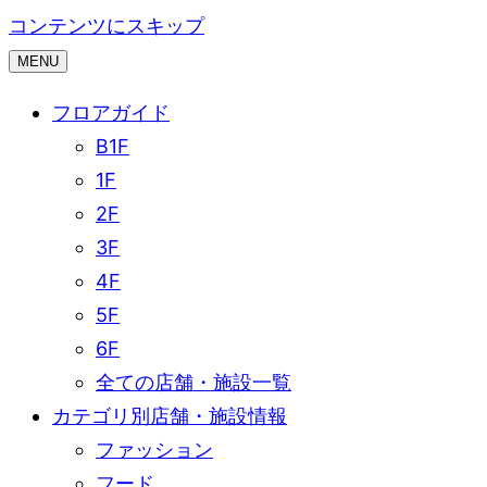
コンテンツにスキップ
MENU
フロアガイド
B1F
1F
2F
3F
4F
5F
6F
全ての店舗・施設一覧
カテゴリ別店舗・施設情報
ファッション
フード