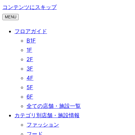
コンテンツにスキップ
MENU
フロアガイド
B1F
1F
2F
3F
4F
5F
6F
全ての店舗・施設一覧
カテゴリ別店舗・施設情報
ファッション
フード