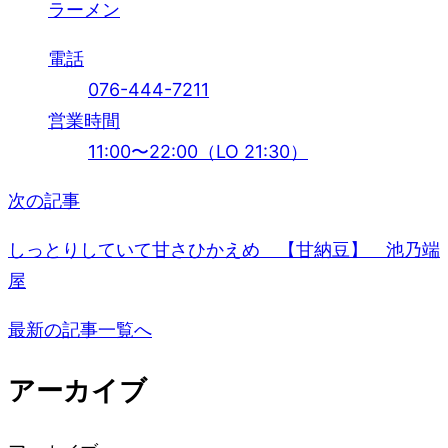
ラーメン
電話
076-444-7211
営業時間
11:00〜22:00（LO 21:30）
次の記事
投
稿
しっとりしていて甘さひかえめ 【甘納豆】 池乃端
屋
ナ
最新の記事一覧へ
ビ
アーカイブ
ゲ
ー