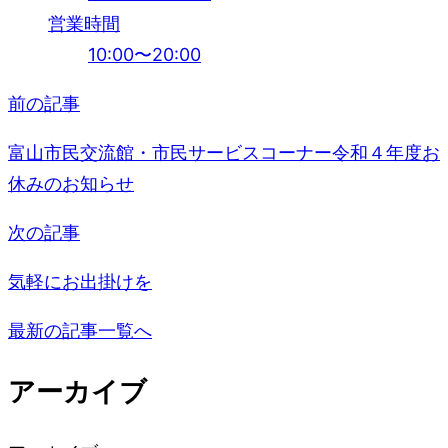
営業時間
10:00〜20:00
前の記事
投
稿
富山市民交流館・市民サービスコーナー令和４年度お
休みのお知らせ
ナ
次の記事
ビ
気軽にお出掛けを
ゲ
最新の記事一覧へ
ー
アーカイブ
シ
ョ