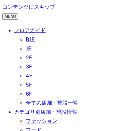
コンテンツにスキップ
MENU
フロアガイド
B1F
1F
2F
3F
4F
5F
6F
全ての店舗・施設一覧
カテゴリ別店舗・施設情報
ファッション
フード