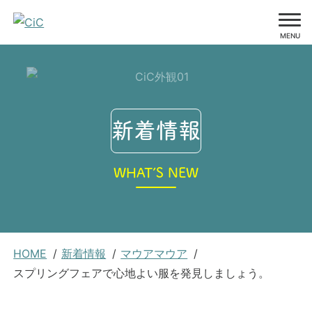
MENU
コ
ン
テ
ン
新着情報
ツ
に
WHAT’S NEW
ス
キ
ッ
プ
現
HOME
新着情報
マウアマウア
在
スプリングフェアで心地よい服を発見しましょう。
位