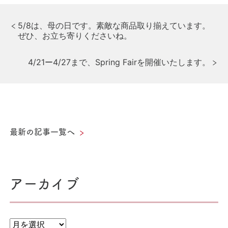
投
前
5/8は、母の日です。素敵な商品取り揃えています。
の
ぜひ、お立ち寄りくださいね。
稿
記
事
ナ
次
4/21ー4/27まで、Spring Fairを開催いたします。
の
ビ
記
事
ゲ
ー
シ
最新の記事一覧へ
ョ
ン
アーカイブ