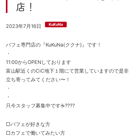
店！
KuKuNa
2023年7月16日
パフェ専門店の『KuKuNa(ククナ)』です！
・
11:00からOPENしております
富山駅近くのCiC地下１階にて営業していますので是非
立ち寄ってみてください〜！
・
・
只今スタッフ募集中です☕️????
□パフェが好きな方
□カフェで働いてみたい方