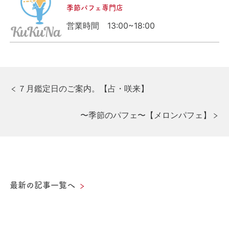
季節パフェ専門店
営業時間
13:00~18:00
投
前
７月鑑定日のご案内。【占・咲来】
の
稿
記
次
〜季節のパフェ〜【メロンパフェ】
事
ナ
の
記
ビ
事
ゲ
ー
最新の記事一覧へ
シ
ョ