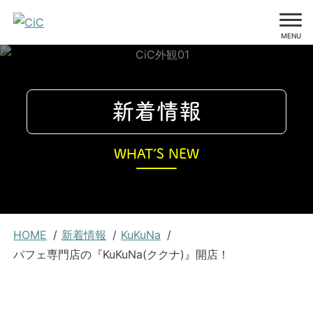
MENU
コ
ン
テ
新着情報
ン
ツ
WHAT’S NEW
に
ス
キ
ッ
現
プ
HOME
新着情報
KuKuNa
在
パフェ専門店の『KuKuNa(ククナ)』開店！
位
置