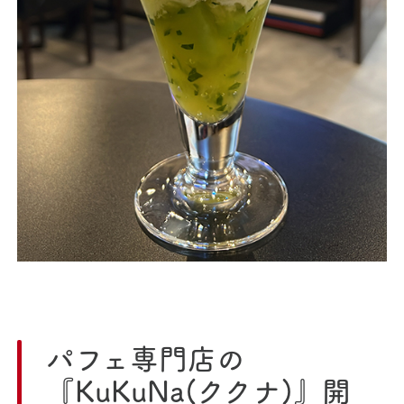
パフェ専門店の
『KuKuNa(ククナ)』開