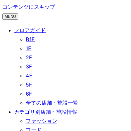
コンテンツにスキップ
MENU
フロアガイド
B1F
1F
2F
3F
4F
5F
6F
全ての店舗・施設一覧
カテゴリ別店舗・施設情報
ファッション
フード