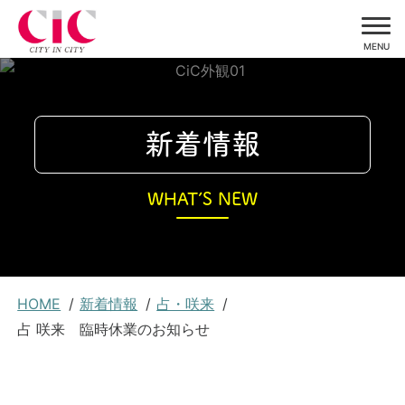
MENU
コ
ン
テ
新着情報
ン
ツ
WHAT’S NEW
に
ス
キ
ッ
現
プ
HOME
新着情報
占・咲来
在
占 咲来 臨時休業のお知らせ
位
置