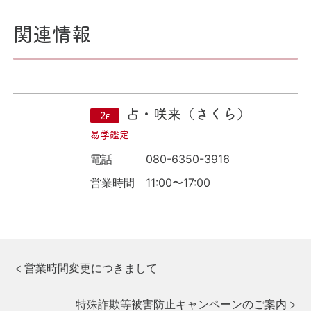
関連情報
占・咲来（さくら）
2
F
易学鑑定
電話
080-6350-3916
営業時間
11:00〜17:00
投
前
営業時間変更につきまして
の
稿
記
次
特殊詐欺等被害防止キャンペーンのご案内
事