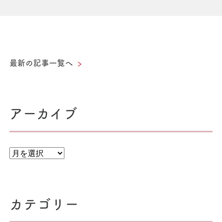
ナ
の
記
ビ
事
ゲ
ー
最新の記事一覧へ
シ
ョ
ン
アーカイブ
カテゴリー