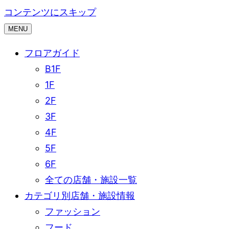
コンテンツにスキップ
MENU
フロアガイド
B1F
1F
2F
3F
4F
5F
6F
全ての店舗・施設一覧
カテゴリ別店舗・施設情報
ファッション
フード