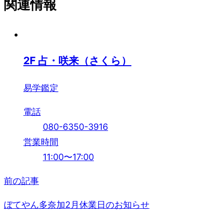
関連情報
2
F
占・咲来（さくら）
易学鑑定
電話
080-6350-3916
営業時間
11:00〜17:00
前の記事
投
稿
ぼてやん多奈加2月休業日のお知らせ