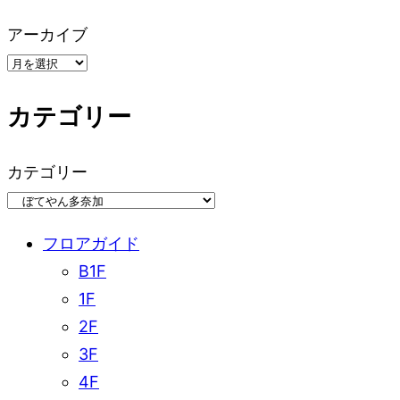
ペ
アーカイブ
ー
ジ
カテゴリー
ネ
カテゴリー
ー
シ
フロアガイド
ョ
B1F
1F
ン
2F
3F
4F