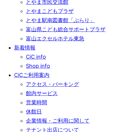
とやま市民交流館
とやまこどもプラザ
とやま駅南図書館「ぶらり」
富山県こども総合サポートプラザ
富山エクセルホテル東急
新着情報
CiC info
Shop info
CiCご利用案内
アクセス・パーキング
館内サービス
営業時間
休館日
企業情報・ご利用に関して
テナント出店について