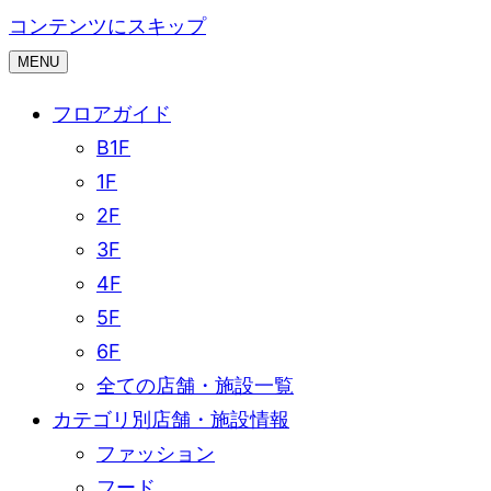
コンテンツにスキップ
MENU
フロアガイド
B1F
1F
2F
3F
4F
5F
6F
全ての店舗・施設一覧
カテゴリ別店舗・施設情報
ファッション
フード