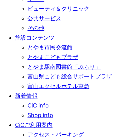
ビューティ＆クリニック
公共サービス
その他
施設コンテンツ
とやま市民交流館
とやまこどもプラザ
とやま駅南図書館「ぶらり」
富山県こども総合サポートプラザ
富山エクセルホテル東急
新着情報
CiC info
Shop info
CiCご利用案内
アクセス・パーキング