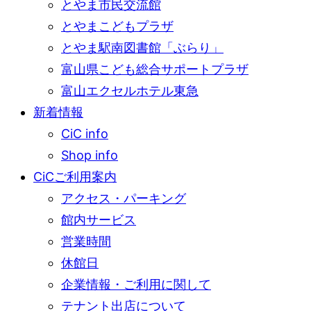
とやま市民交流館
とやまこどもプラザ
とやま駅南図書館「ぶらり」
富山県こども総合サポートプラザ
富山エクセルホテル東急
新着情報
CiC info
Shop info
CiCご利用案内
アクセス・パーキング
館内サービス
営業時間
休館日
企業情報・ご利用に関して
テナント出店について