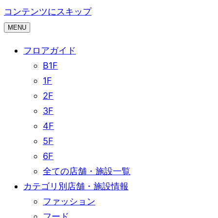
コンテンツにスキップ
MENU
フロアガイド
B1F
1F
2F
3F
4F
5F
6F
全ての店舗・施設一覧
カテゴリ別店舗・施設情報
ファッション
フード