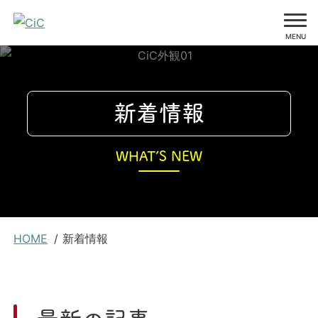
MENU
コ
ン
テ
新着情報
ン
ツ
WHAT’S NEW
に
ス
キ
ッ
現
プ
HOME
新着情報
在
位
置
最新の記事