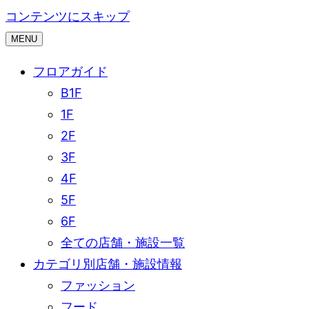
コンテンツにスキップ
MENU
フロアガイド
B1F
1F
2F
3F
4F
5F
6F
全ての店舗・施設一覧
カテゴリ別店舗・施設情報
ファッション
フード