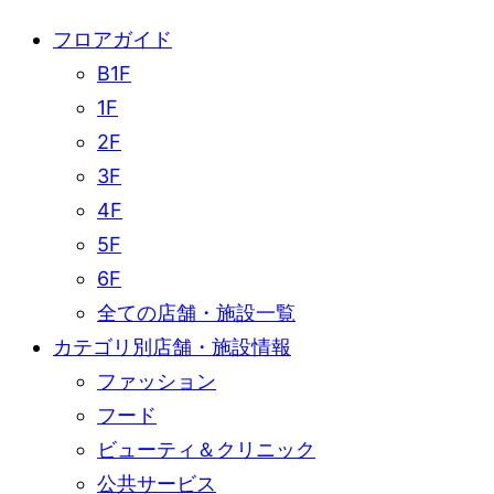
ョ
フロアガイド
B1F
ン
1F
2F
3F
4F
5F
6F
全ての店舗・施設一覧
カテゴリ別店舗・施設情報
ファッション
フード
ビューティ＆クリニック
公共サービス