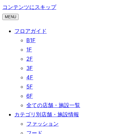
コンテンツにスキップ
MENU
フロアガイド
B1F
1F
2F
3F
4F
5F
6F
全ての店舗・施設一覧
カテゴリ別店舗・施設情報
ファッション
フード