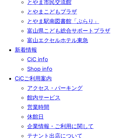
とやま市民交流館
とやまこどもプラザ
とやま駅南図書館「ぶらり」
富山県こども総合サポートプラザ
富山エクセルホテル東急
新着情報
CiC info
Shop info
CiCご利用案内
アクセス・パーキング
館内サービス
営業時間
休館日
企業情報・ご利用に関して
テナント出店について