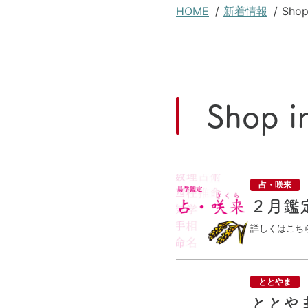
現
HOME
新着情報
Shop
在
位
置
Shop
占・咲来
２月鑑
詳しくはこち
ととやま
ととや