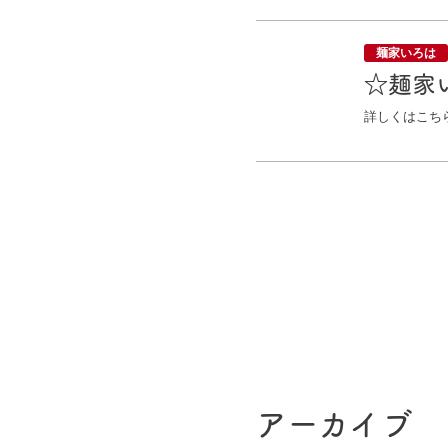
麺家いろは
☆麺家
詳しくはこち
投
稿
ペ
ー
ジ
アーカイブ
ネ