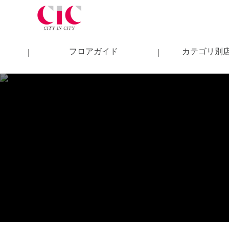
コ
ン
テ
ン
フロアガイド
カテゴリ別
ツ
に
ス
キ
ッ
プ